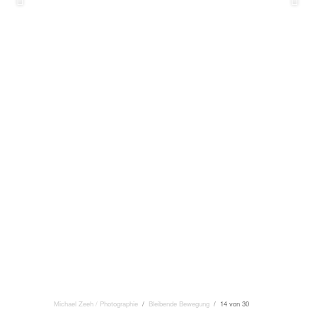
Michael Zeeh / Photographie
/
Bleibende Bewegung
/ 14 von 30