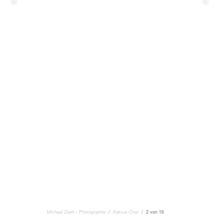
Michael Zeeh / Photographie
/
Kaktus-Chor
/ 2 von 16