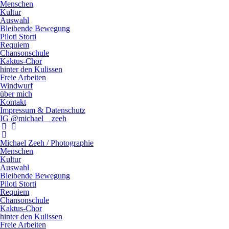
Menschen
Kultur
Auswahl
Bleibende Bewegung
Piloti Storti
Requiem
Chansonschule
Kaktus-Chor
hinter den Kulissen
Freie Arbeiten
Windwurf
über mich
Kontakt
Impressum & Datenschutz
IG @michael__zeeh
Michael Zeeh / Photographie
Menschen
Kultur
Auswahl
Bleibende Bewegung
Piloti Storti
Requiem
Chansonschule
Kaktus-Chor
hinter den Kulissen
Freie Arbeiten